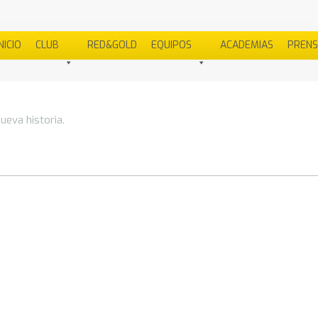
NICIO
CLUB
RED&GOLD
EQUIPOS
ACADEMIAS
PREN
ueva historia.