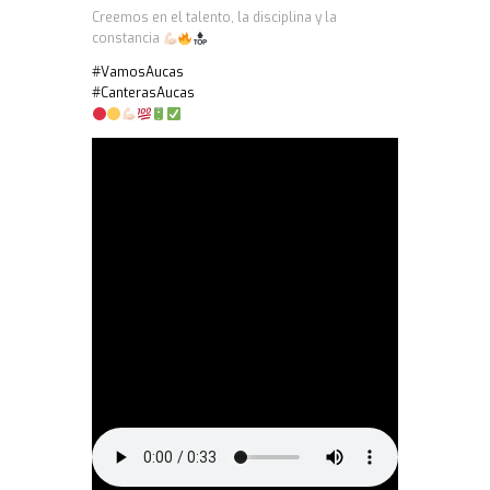
Creemos en el talento, la disciplina y la
constancia
#VamosAucas
#CanterasAucas