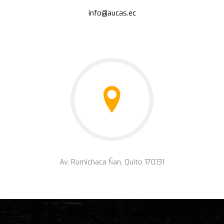
info@aucas.ec
Av. Rumichaca Ñan, Quito 170131