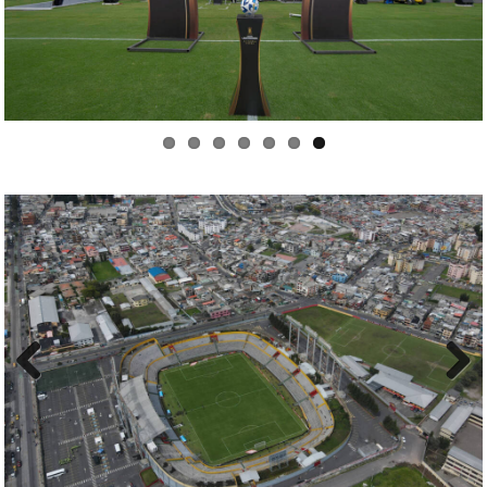
us
Previo
Next
us