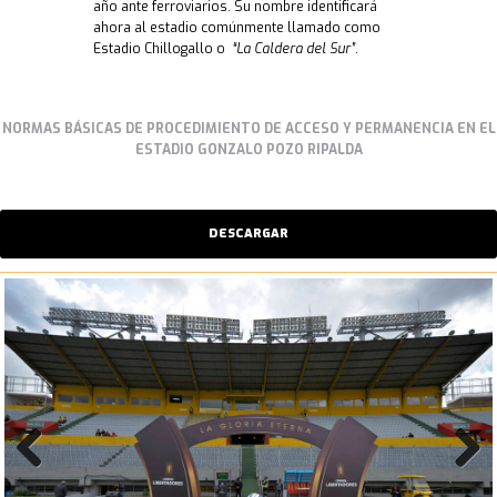
año ante ferroviarios. Su nombre identificará
ahora al estadio comúnmente llamado como
Estadio Chillogallo o
“La Caldera del Sur”
.
NORMAS BÁSICAS DE PROCEDIMIENTO DE ACCESO Y PERMANENCIA
EN EL
ESTADIO GONZALO POZO RIPALDA
DESCARGAR
Previo
Next