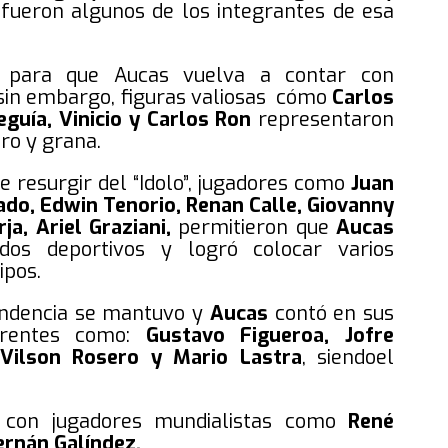
)
fueron algunos de los integrantes de esa
s para que Aucas vuelva a contar con
sin embargo, figuras valiosas cómo
Carlos
guía, Vinicio y Carlos Ron
representaron
ro y grana.
e resurgir del “Idolo”, jugadores como
Juan
do, Edwin Tenorio, Renan Calle, Giovanny
a, Ariel Graziani,
permitieron que
Aucas
tados deportivos y logró colocar varios
ipos.
 tendencia se mantuvo y
Aucas
contó en sus
ferentes como:
Gustavo Figueroa, Jofre
 Vilson Rosero y Mario Lastra
, siendoel
con jugadores mundialistas como
René
ernán Galíndez.