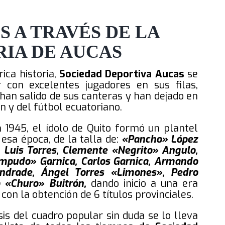
 A TRAVÉS DE LA
RIA DE AUCAS
ica historia,
Sociedad Deportiva
Aucas
se
 con excelentes jugadores en sus filas,
han salido de sus canteras y han dejado en
ón y del fútbol ecuatoriano.
 1945, el ídolo de Quito formó un plantel
esa época, de la talla de:
«Pancho» López
 Luis Torres, Clemente «Negrito» Angulo,
mpudo» Garnica, Carlos Garnica, Armando
Andrade, Ángel Torres «Limones», Pedro
o «Churo» Buitrón,
dando inicio a una era
con la obtención de 6 títulos provinciales.
is del cuadro popular sin duda se lo lleva