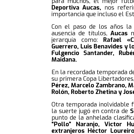
para muchos, el mejor futbo
Deportiva Aucas,
nos refe
importancia que incluso el Es
Con el paso de los años la 
ausencia de títulos,
Aucas
n
jerarquía como:
Rafael «C
Guerrero, Luis Benavides y
Fulgencio Santander, Rubé
Maidana.
En la recordada temporada d
su primera Copa Libertadores,
Pérez, Marcelo Zambrano, Ma
Rolón, Roberto Zhetina y Jos
Otra temporada inolvidable 
la suerte jugó en contra de
S
punto de la anhelada clasific
“Pollo” Naranjo, Victor 
extranjeros Héctor Loureiro