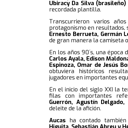
Ubiracy Da Silva (brasileño
recordada plantilla.
Transcurrieron varios año
protagonismo en resultados, 
Ernesto Berrueta, Germán Le
de gran manera la camiseta o
En los años 90´s, una época d
Carlos Ayala, Edison Maldona
Espinoza, Omar de Jesús Borj
obtuviera históricos resul
jugadores en importantes equ
En el inicio del siglo XXI la
filas con importantes re
Guerrón, Agustín Delgado,
deleite de la afición.
Aucas
ha contado también 
Higuita, Sebastián Abreu y H