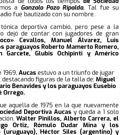
lista de todos los tiempos
de Sociedad
rimos a
Gonzalo Pozo Ripalda.
Tal fue su
tadio fue bautizado con su nombre.
tónica deportiva cambió, pero pese a la
o dejó de contar con jugadores de gran
oco» Cevallos, Manuel Álvarez, Luis
 los paraguayos Roberto Mamerto Romero,
n Garcete, Glubis Ochipinti y Américo
e 1969,
Aucas
estuvo a un triunfo de jugar
 destacando figuras de la talla de:
Miguel
rio Benavides y los paraguayos Eusebio
é Orrego.
fue aquella de 1975 en la que nuevamente
ociedad Deportiva
Aucas
y queda a 1 solo
ación.
Walter Pinillos, Alberto Carrera, el
Hugo Ortiz, Rómulo Dudar Mina y los
 (uruguayo), Héctor Siles (argentino) y