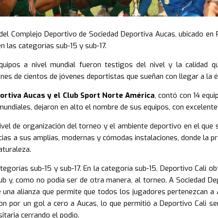
el Complejo Deportivo de Sociedad Deportiva Aucas, ubicado en P
n las categorías sub-15 y sub-17.
quipos a nivel mundial fueron testigos del nivel y la calidad qu
es de cientos de jóvenes deportistas que sueñan con llegar a la él
ortiva Aucas y el Club Sport Norte América
, contó con 14 equ
mundiales, dejaron en alto el nombre de sus equipos, con excelente
ivel de organización del torneo y el ambiente deportivo en el que 
ias a sus amplias, modernas y cómodas instalaciones, donde la pr
aturaleza.
tegorías sub-15 y sub-17. En la categoría sub-15, Deportivo Cali obt
ub y, como no podía ser de otra manera, al torneo. A Sociedad D
 una alianza que permite que todos los jugadores pertenezcan a A
 por un gol a cero a Aucas, lo que permitió a Deportivo Cali ser
itaria cerrando el podio.