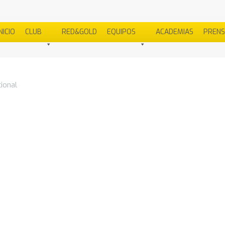
NICIO
CLUB
RED&GOLD
EQUIPOS
ACADEMIAS
PREN
ional