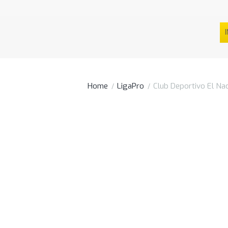
I
Home
LigaPro
Club Deportivo El Nac