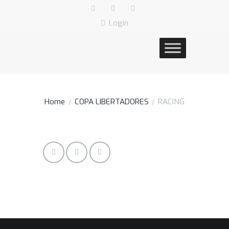
Login
Home
COPA LIBERTADORES
RACING