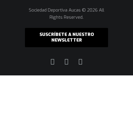
Sociedad Deportiva Aucas © 2026 All
Rights Reserved.
SUSCRÍBETE A NUESTRO
NEWSLETTER