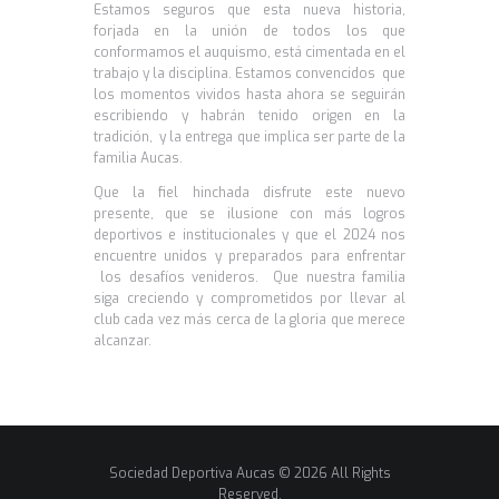
Estamos seguros que esta nueva historia,
forjada en la unión de todos los que
conformamos el auquismo, está cimentada en el
trabajo y la disciplina. Estamos convencidos que
los momentos vividos hasta ahora se seguirán
escribiendo y habrán tenido origen en la
tradición, y la entrega que implica ser parte de la
familia Aucas.
Que la fiel hinchada disfrute este nuevo
presente, que se ilusione con más logros
deportivos e institucionales y que el 2024 nos
encuentre unidos y preparados para enfrentar
los desafíos venideros. Que nuestra familia
siga creciendo y comprometidos por llevar al
club cada vez más cerca de la gloria que merece
alcanzar.
Sociedad Deportiva Aucas © 2026 All Rights
Reserved.