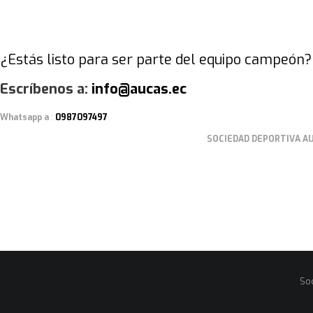
¿Estás listo para ser parte del equipo campeón?
Escríbenos a:
info@aucas.ec
Whatsapp a
:
0987097497
SOCIEDAD DEPORTIVA A
Soc