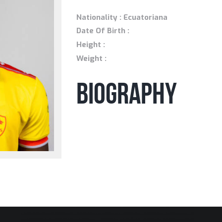
Nationality : Ecuatoriana
Date Of Birth :
Height :
Weight :
Biography