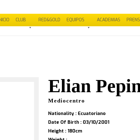
NICIO
CLUB
RED&GOLD
EQUIPOS
ACADEMIAS
PREN
Elian Pepi
Mediocentro
Nationality : Ecuatoriano
Date Of Birth : 03/10/2001
Height : 180cm
Weight :