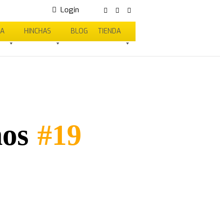
Login
SA
HINCHAS
BLOG
TIENDA
nos
#19