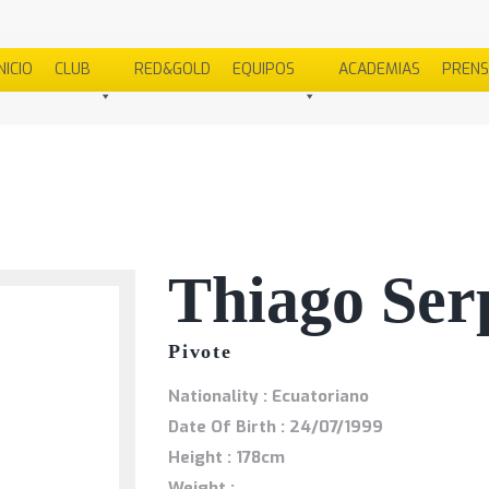
NICIO
CLUB
RED&GOLD
EQUIPOS
ACADEMIAS
PREN
Thiago Ser
Pivote
Nationality : Ecuatoriano
Date Of Birth : 24/07/1999
Height : 178cm
Weight :