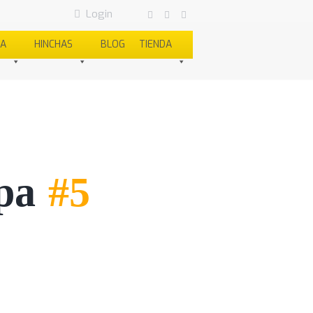
Login
SA
HINCHAS
BLOG
TIENDA
pa
#5