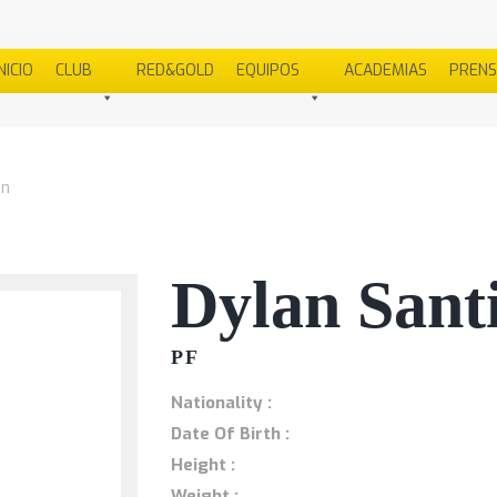
NICIO
CLUB
RED&GOLD
EQUIPOS
ACADEMIAS
PREN
an
Dylan Santi
PF
Nationality :
Date Of Birth :
Height :
Weight :