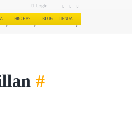
Login
SA
HINCHAS
BLOG
TIENDA
llan
#