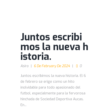
Juntos escribi
mos la nueva h
istoria.
Asira
6 De February De 2024
0
Juntos escribimos la nueva historia. El 6
de febrero se erige como un hito
inolvidable para todo apasionado del
fútbol, especialmente para la fervorosa
hinchada de Sociedad Deportiva Aucas.
En...