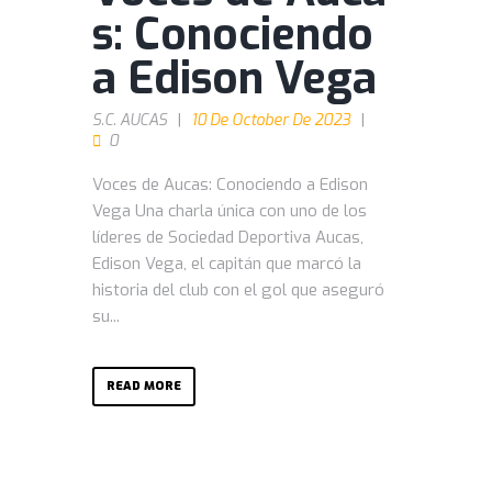
s: Conociendo
a Edison Vega
S.C. AUCAS
10 De October De 2023
0
Voces de Aucas: Conociendo a Edison
Vega Una charla única con uno de los
líderes de Sociedad Deportiva Aucas,
Edison Vega, el capitán que marcó la
historia del club con el gol que aseguró
su...
READ MORE