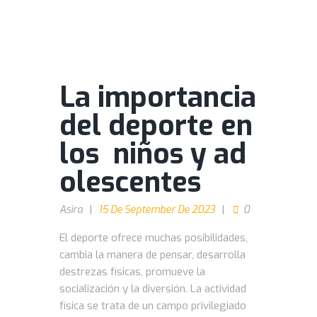
La importancia
del deporte en
los niños y ad
olescentes
Asira
15 De September De 2023
0
El deporte ofrece muchas posibilidades,
cambia la manera de pensar, desarrolla
destrezas físicas, promueve la
socialización y la diversión. La actividad
física se trata de un campo privilegiado