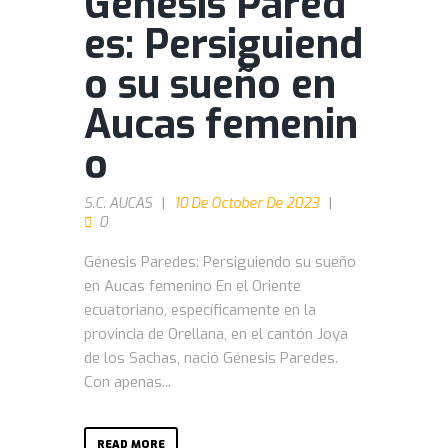
Génesis Pared
es: Persiguiend
o su sueño en
Aucas femenin
o
S.C. AUCAS
10 De October De 2023
0
Génesis Paredes: Persiguiendo su sueño
en Aucas femenino En el Oriente
ecuatoriano, específicamente en la
provincia de Orellana, en el cantón Joya
de los Sachas, nació Génesis Paredes.
Con apenas...
READ MORE