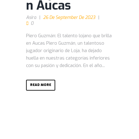
n Aucas
Asira
26 De September De 2023
0
Piero Guzmán: El talento lojano que brilla
en Aucas Piero Guzmán, un talentoso
jugador originario de Loja, ha dejado
huella en nuestras categorías inferiores
con su pasión y dedicación. En el año...
READ MORE