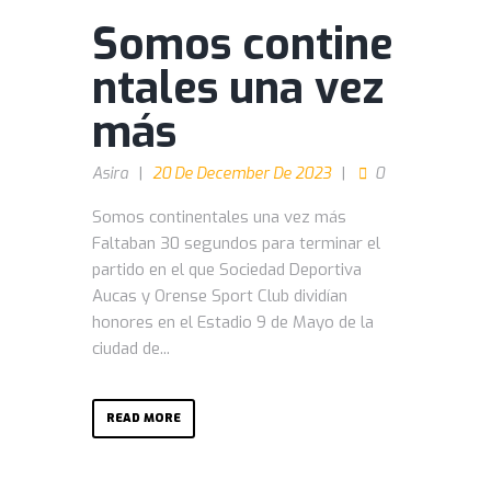
Somos contine
ntales una vez
más
Asira
20 De December De 2023
0
Somos continentales una vez más
Faltaban 30 segundos para terminar el
partido en el que Sociedad Deportiva
Aucas y Orense Sport Club dividían
honores en el Estadio 9 de Mayo de la
ciudad de...
READ MORE