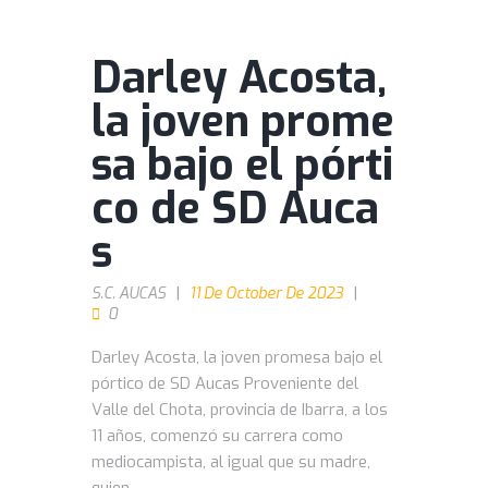
Darley Acosta,
la joven prome
sa bajo el pórti
co de SD Auca
s
S.C. AUCAS
11 De October De 2023
0
Darley Acosta, la joven promesa bajo el
pórtico de SD Aucas Proveniente del
Valle del Chota, provincia de Ibarra, a los
11 años, comenzó su carrera como
mediocampista, al igual que su madre,