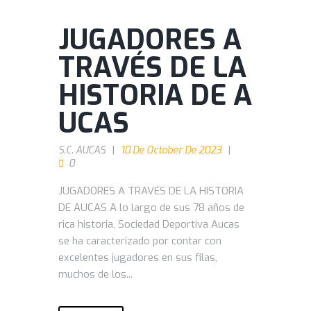
JUGADORES A
TRAVÉS DE LA
HISTORIA DE A
UCAS
S.C. AUCAS
10 De October De 2023
0
JUGADORES A TRAVÉS DE LA HISTORIA
DE AUCAS A lo largo de sus 78 años de
rica historia, Sociedad Deportiva Aucas
se ha caracterizado por contar con
excelentes jugadores en sus filas,
muchos de los...