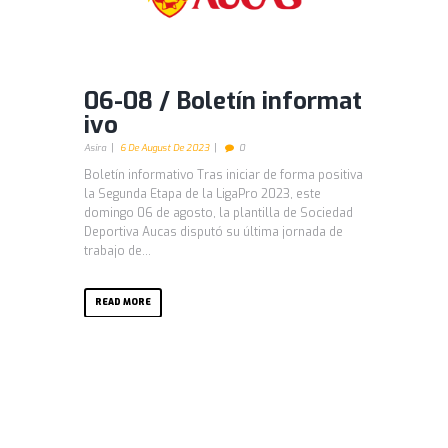
06-08 / Boletín informat
ivo
Asira
6 De August De 2023
0
Boletín informativo Tras iniciar de forma positiva
la Segunda Etapa de la LigaPro 2023, este
domingo 06 de agosto, la plantilla de Sociedad
Deportiva Aucas disputó su última jornada de
trabajo de...
READ MORE