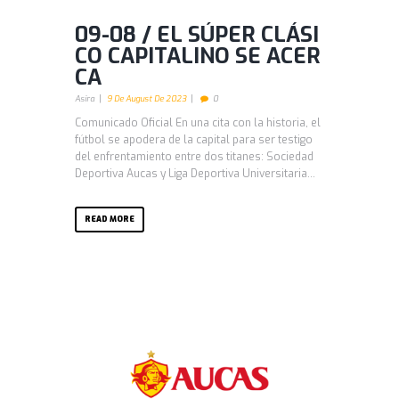
09-08 / EL SÚPER CLÁSI
CO CAPITALINO SE ACER
CA
Asira
9 De August De 2023
0
Comunicado Oficial En una cita con la historia, el
fútbol se apodera de la capital para ser testigo
del enfrentamiento entre dos titanes: Sociedad
Deportiva Aucas y Liga Deportiva Universitaria...
READ MORE